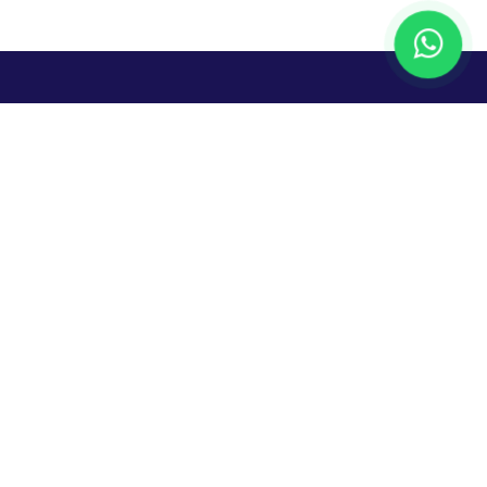
Legal
Política de Privacidad
Términos y
condiciones
ices
Recursos
Iniciar sesión
Guías y
documentación
uda a entender, controlar y hacer crecer tu negocio.